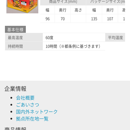
商品サイズ(mm)
パッケージサイズ(mm)
幅
奥行
高さ
幅
奥行
高さ
96
70
135
107
136
基本仕様
最高温度
60度
平均温度
持続時間
10時間（※都条例に基づきます）
企業情報
会社概要
ごあいさつ
国内外ネットワーク
拠点所在地一覧
商品情報