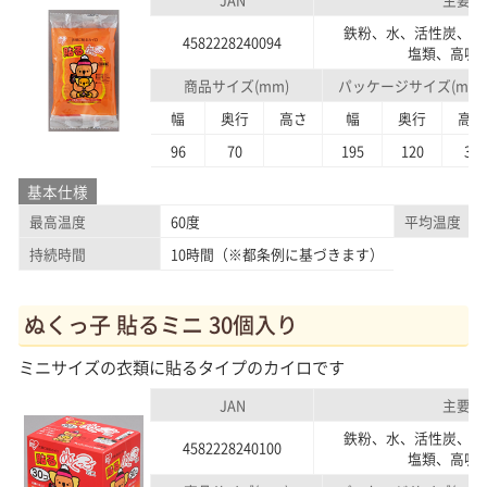
鉄粉、水、活性炭、バ
4582228240094
塩類、高吸
商品サイズ(mm)
パッケージサイズ(mm)
幅
奥行
高さ
幅
奥行
高さ
96
70
195
120
38
基本仕様
最高温度
60度
平均温度
持続時間
10時間（※都条例に基づきます）
ぬくっ子 貼るミニ 30個入り
ミニサイズの衣類に貼るタイプのカイロです
JAN
主要素
鉄粉、水、活性炭、バ
4582228240100
塩類、高吸