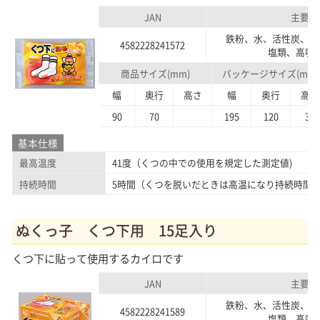
JAN
主要素
鉄粉、水、活性炭、バ
4582228241572
塩類、高吸
商品サイズ(mm)
パッケージサイズ(mm)
幅
奥行
高さ
幅
奥行
高さ
90
70
195
120
38
基本仕様
最高温度
41度（くつの中での使用を規定した測定値)
持続時間
5時間（くつを脱いだときは高温になり持続時間
ぬくっ子 くつ下用 15足入り
くつ下に貼って使用するカイロです
JAN
主要素
鉄粉、水、活性炭、バ
4582228241589
塩類、高吸