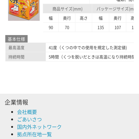
商品サイズ(mm)
パッケージサイズ(mm)
幅
奥行
高さ
幅
奥行
高さ
90
70
135
107
129
基本仕様
最高温度
41度（くつの中での使用を規定した測定値)
持続時間
5時間（くつを脱いだときは高温になり持続時間
企業情報
会社概要
ごあいさつ
国内外ネットワーク
拠点所在地一覧